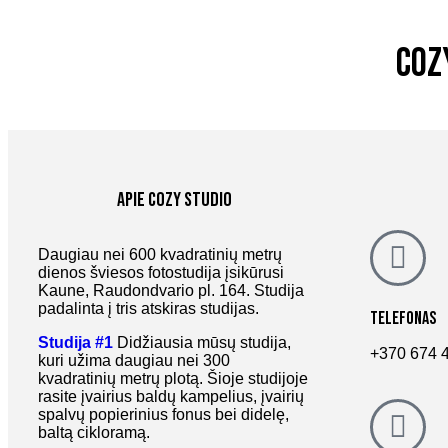
Coz
Apie Cozy Studio
Daugiau nei 600 kvadratinių metrų
dienos šviesos fotostudija įsikūrusi
Kaune, Raudondvario pl. 164. Studija
padalinta į tris atskiras studijas.
Telefonas
Studija #1
Didžiausia mūsų studija,
+370 674 
kuri užima daugiau nei 300
kvadratinių metrų plotą. Šioje studijoje
rasite įvairius baldų kampelius, įvairių
spalvų popierinius fonus bei didelę,
baltą cikloramą.