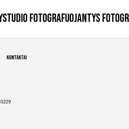
yStudio fotografuojantys fotogr
Kontaktai
40229