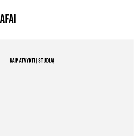
afai
Kaip atvykti į studiją