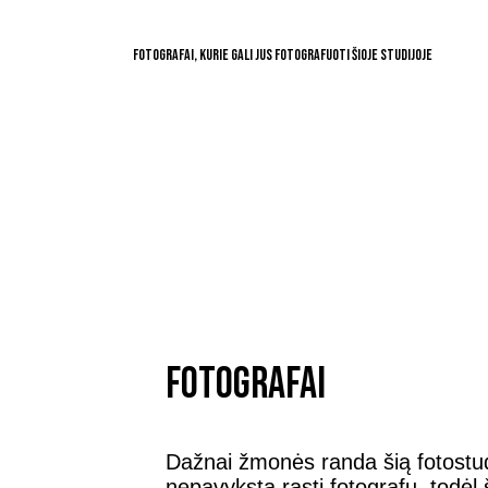
Fotografai, kurie gali jus fotografuoti šioje studijoje
Fotografai
Dažnai žmonės randa šią fotostud
nepavyksta rasti fotografų, todėl 