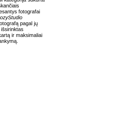
škančiais
esantys fotografai
ozyStudio
 fotografą pagal jų
 išsirinktas
artą ir maksimaliai
lankymą.