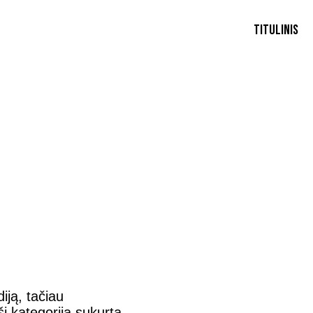
Titulinis
iją, tačiau
ši kategorija sukurta