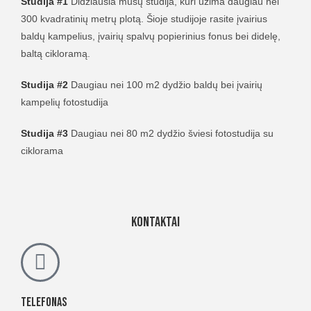
Studija #1
Didžiausia mūsų studija, kuri užima daugiau nei
300 kvadratinių metrų plotą. Šioje studijoje rasite įvairius
baldų kampelius, įvairių spalvų popierinius fonus bei didelę,
baltą cikloramą.
Studija #2
Daugiau nei 100 m2 dydžio baldų bei įvairių
kampelių fotostudija
Studija #3
Daugiau nei 80 m2 dydžio šviesi fotostudija su
ciklorama
Kontaktai
Telefonas