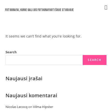
Fotografai, kurie gali jus fotografuoti šioje studijoje
It seems we can’t find what you’re looking for.
Search
SEARCH
Naujausi įrašai
Naujausi komentarai
Nicolas Lecocq
on
Vilma Hipster