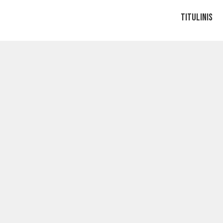
Titulinis
f
count status is Approved
profile yet.
E-mail
info@cozystudio.lt