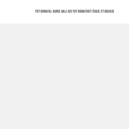
Fotografai, kurie gali jus fotografuoti šioje studijoje
Change your cover photo
dfgfderftgfet
This user ac
This user has not added any information to their 
Nuoroda į darbų svetainę
https://fotografai.cozystudio.lt